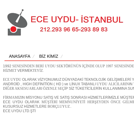
ANASAYFA
BİZ KİMİZ
1992
SENESİNDEN BERİ UYDU SEKT
Ö
RÜNÜN İÇİNDE OLUP 1997 SENESİND
HİZMET
VERMEK
TEYİZ.
ECE UYDU
OLARAK VİZYONUMUZ DÜNYADAKİ TEKNOLOJİK GELİŞMELERİ Y
ANDROİD , HIGH DEFİNİTİON ( HD ) ve LİNUX TABANLI
UYDU ALICILARIN
IN
DİĞER AKSESUARLAR
I
ÖZENLE SEÇİ
P SİZ TÜKETİCİLERİN KULLANIMINA SU
FİRMAMIZ
IN MİSYONU SATIŞ VE SATIŞ SONRASI HİZMETLERİMİZLE MÜŞT
ECE UYDU OLARAK
MÜŞTERİ MEMNUNİYETİ HERŞEYDEN ÖNCE GELME
KUSURSUZ HİZMETLERE
BORÇLUYUZ..
ECE UYDU LTD.ŞTİ