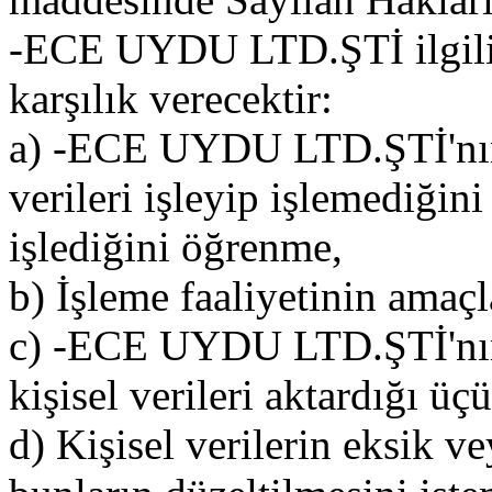
-ECE UYDU LTD.ŞTİ ilgili k
karşılık verecektir:
a) -ECE UYDU LTD.ŞTİ'nın k
verileri işleyip işlemediğini
işlediğini öğrenme,
b) İşleme faaliyetinin amaçla
c) -ECE UYDU LTD.ŞTİ'nın 
kişisel verileri aktardığı üçu
d) Kişisel verilerin eksik v