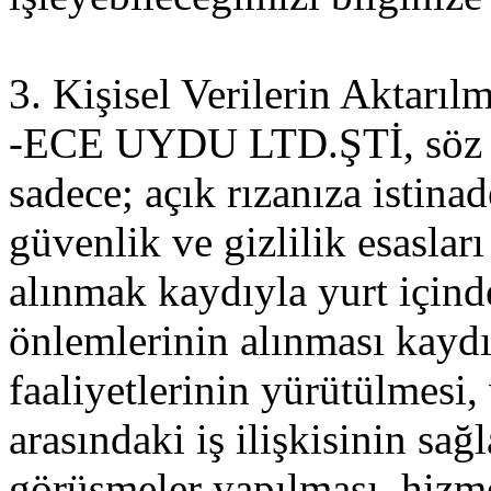
3. Kişisel Verilerin Aktarıl
-ECE UYDU LTD.ŞTİ, söz ko
sadece; açık rızanıza istina
güvenlik ve gizlilik esaslar
alınmak kaydıyla yurt içinde
önlemlerinin alınması kaydıy
faaliyetlerinin yürütülmesi,
arasındaki iş ilişkisinin sa
görüşmeler yapılması, hizme