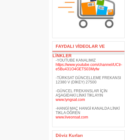
FAYDALI VİDEOLAR VE
LİNKLER
-YOUTUBE KANALIMIZ
https://www.youtube.com/channel/UCtr-
e5Bu431O4GETS03Myfw
-TÜRKSAT GÜNCELLEME FREKANSI
12380 V (DİKEY) 27500
-GÜNCEL FREKANSLAR İÇİN
AŞAGIDAKİ LİNKİ TIKLAYIN
www.lyngsat.com
-HANGİ MAÇ HANGİ KANALDA LİNKİ
TIKLA ÖĞREN
www.liveonsat.com
Döviz Kurları