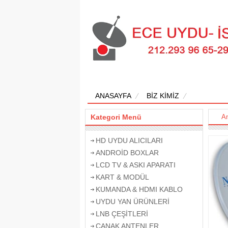
ANASAYFA
BİZ KİMİZ
Kategori Menü
A
HD UYDU ALICILARI
ANDROİD BOXLAR
LCD TV & ASKI APARATI
KART & MODÜL
KUMANDA & HDMI KABLO
UYDU YAN ÜRÜNLERİ
LNB ÇEŞİTLERİ
ÇANAK ANTENLER