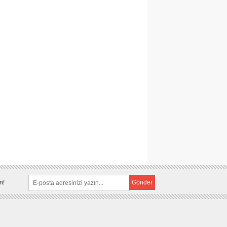
n!
Gönder