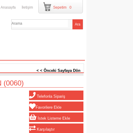
Anasayfa
İletişim
Sepetim
0
< < Önceki Sayfaya Dön
N
(0060)
Telefonla Sipariş
Favorilere Ekle
İstek Listeme Ekle
Karşılaştır