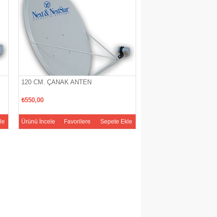
120 CM. ÇANAK ANTEN
40 CM ÇANAK ANTEN
₺550,00
₺130,00
le
Ürünü İncele
Favorilere
Sepete Ekle
Ürünü İncele
Favoriler
Ekle
Ekle