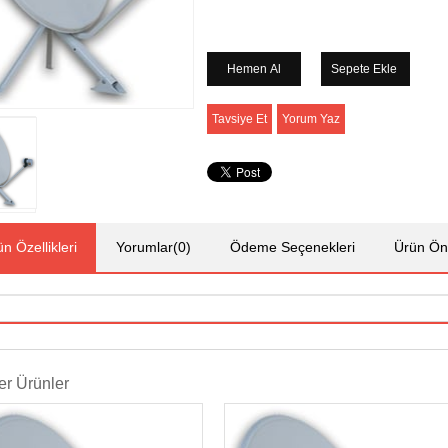
Tavsiye Et
Yorum Yaz
n Özellikleri
Yorumlar
(0)
Ödeme Seçenekleri
Ürün Öne
r Ürünler