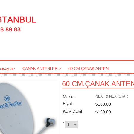
nasayfa
>
ÇANAK ANTENLER
>
60 CM.ÇANAK ANTEN
60 CM.ÇANAK ANTE
Marka
:
NEXT & NEXTSTAR
Fiyat
:
₺160,00
KDV Dahil
:
₺160,00
: