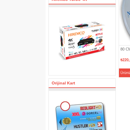
80 C
₺220
Ürünü
Orijinal Kart