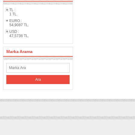
TL
:
1
TL.
EURO
:
54,9087
TL.
USD
:
47,5736
TL.
Marka Arama
Ara