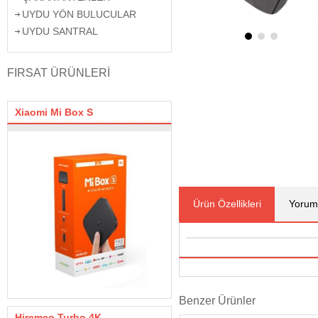
UYDU YÖN BULUCULAR
UYDU SANTRAL
FIRSAT ÜRÜNLERİ
Xiaomi Mi Box S
Ürün Özellikleri
Yorum
Benzer Ürünler
Hiremco Turbo 4K