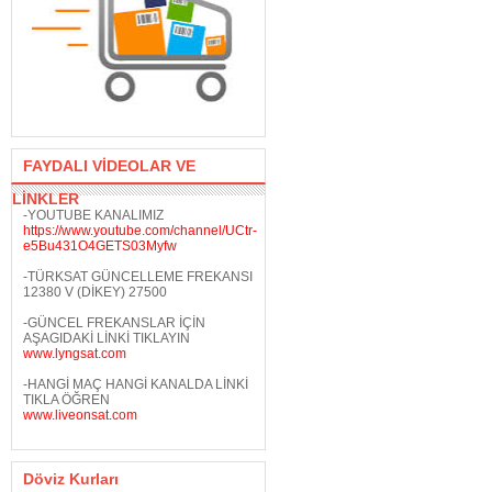
FAYDALI VİDEOLAR VE
LİNKLER
-YOUTUBE KANALIMIZ
https://www.youtube.com/channel/UCtr-
e5Bu431O4GETS03Myfw
-TÜRKSAT GÜNCELLEME FREKANSI
12380 V (DİKEY) 27500
-GÜNCEL FREKANSLAR İÇİN
AŞAGIDAKİ LİNKİ TIKLAYIN
www.lyngsat.com
-HANGİ MAÇ HANGİ KANALDA LİNKİ
TIKLA ÖĞREN
www.liveonsat.com
Döviz Kurları