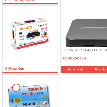
ROİD TV BOX
DREAMSTAR A4 4K ULTRA HD
$75.00
KDV Dahil
Orijinal Kart
Favorilere Ekle
Sepete Ekle
Ürünü İncele
Favoriler