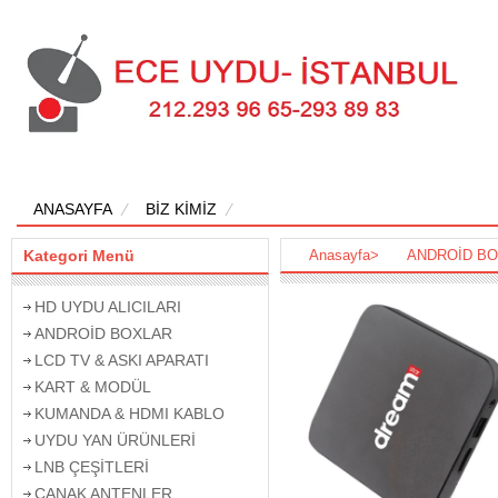
ANASAYFA
BİZ KİMİZ
Kategori Menü
Anasayfa
>
ANDROİD B
HD UYDU ALICILARI
ANDROİD BOXLAR
LCD TV & ASKI APARATI
KART & MODÜL
KUMANDA & HDMI KABLO
UYDU YAN ÜRÜNLERİ
LNB ÇEŞİTLERİ
ÇANAK ANTENLER