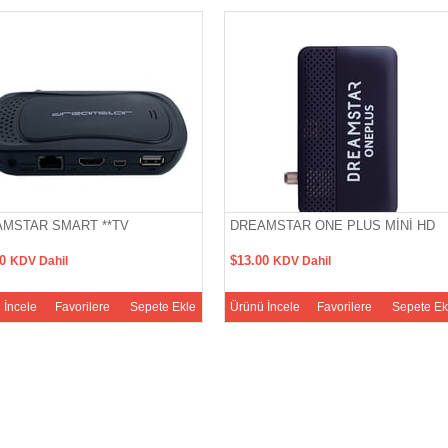
MSTAR SMART **TV
DREAMSTAR ONE PLUS MİNİ HD
00
$13.00
KDV Dahil
KDV Dahil
 İncele
Favorilere
Sepete Ekle
Ürünü İncele
Favorilere
Sepete Ek
Ekle
Ekle