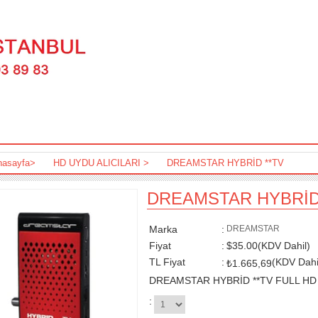
nasayfa
>
HD UYDU ALICILARI
>
DREAMSTAR HYBRİD **TV
DREAMSTAR HYBRİD
Marka
:
DREAMSTAR
Fiyat
:
$35.00
(KDV Dahil)
TL Fiyat
:
(KDV Dahi
₺1.665,69
DREAMSTAR HYBRİD **TV FULL HD 
: