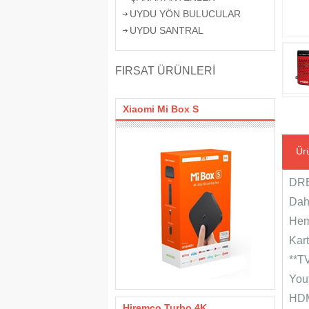
UYDU YÖN BULUCULAR
UYDU SANTRAL
FIRSAT ÜRÜNLERİ
Xiaomi Mi Box S
Ürü
DRE
Dahi
Hem
Kar
**TV
You
HDM
Hiremco Turbo 4K