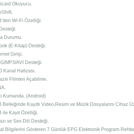
ticard Okuyucu.
Shift.
’den Wi-Fi Özelliği.
Desteği.
a Durumu.
ook (E-Kitap) Desteği.
rnet Girişi.
G/MP3/AVI Desteği.
0 Kanal Hafızası.
azılı Filmleri Açabilme.
NA.
llı Kumanda. (Android)
 Belleğinde Kayıtlı Video,Resim ve Müzik Dosyalarını Cihaz Ü
ile Kayıt Özelliği.
azı ve Ses Dili Desteği.
al Bilgilerini Gösteren 7 Günlük EPG Elektronik Program Rehbe