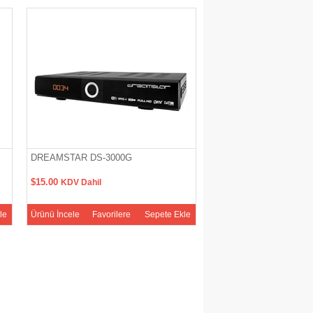
DREAMSTAR DS-3000G
NEXT KANKY 2019 HD
$15.00
$18.00
KDV Dahil
KDV Dahil
le
Ürünü İncele
Favorilere
Sepete Ekle
Ürünü İncele
Favoriler
Ekle
Ekle