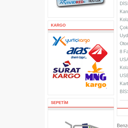
DİS
Kan
Kol
KARGO
Çok
Uyd
Oto
8 F
USA
Kol
USB
Kart
BİSS
SEPETİM
Benze