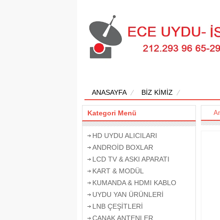
ANASAYFA
BİZ KİMİZ
Kategori Menü
A
HD UYDU ALICILARI
ANDROİD BOXLAR
LCD TV & ASKI APARATI
KART & MODÜL
KUMANDA & HDMI KABLO
UYDU YAN ÜRÜNLERİ
LNB ÇEŞİTLERİ
ÇANAK ANTENLER