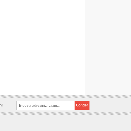
n!
Gönder