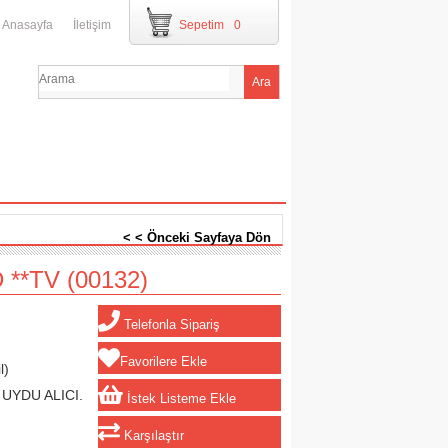
Anasayfa
İletişim
Sepetim
0
< < Önceki Sayfaya Dön
 **TV
(00132)
Telefonla Sipariş
Favorilere Ekle
l)
UYDU ALICI.
İstek Listeme Ekle
Karşılaştır