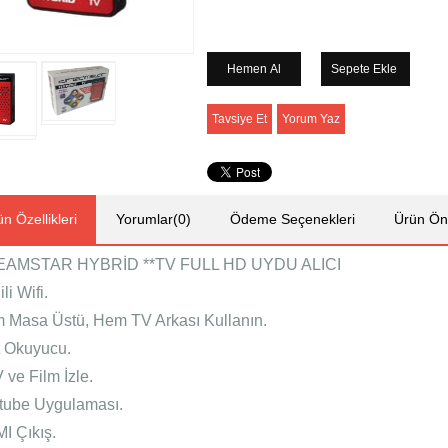
Tavsiye Et
Yorum Yaz
n Özellikleri
Yorumlar
(0)
Ödeme Seçenekleri
Ürün Öne
AMSTAR HYBRİD **TV FULL HD UYDU ALICI
li Wifi.
 Masa Üstü, Hem TV Arkası Kullanın.
t Okuyucu.
 ve Film İzle.
tube Uygulaması.
I Çıkış.