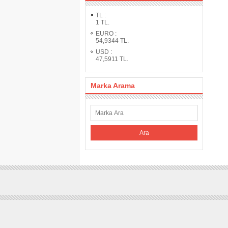
TL
:
1
TL.
EURO
:
54,9344
TL.
USD
:
47,5911
TL.
Marka Arama
Ara