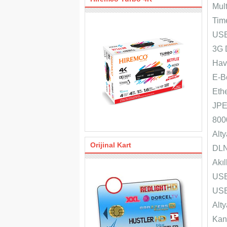
Mul
Time
USB
3G 
Hav
E-B
Ethe
JPE
800
Alty
Orijinal Kart
DL
Akı
USB
USB 
Alty
Kan