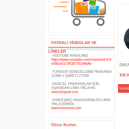
FAYDALI VİDEOLAR VE
LİNKLER
-YOUTUBE KANALIMIZ
https://www.youtube.com/channel/UCtr-
e5Bu431O4GETS03Myfw
DREA
-TÜRKSAT GÜNCELLEME FREKANSI
$30.
12380 V (DİKEY) 27500
-GÜNCEL FREKANSLAR İÇİN
AŞAGIDAKİ LİNKİ TIKLAYIN
Ürünü
www.lyngsat.com
-HANGİ MAÇ HANGİ KANALDA LİNKİ
TIKLA ÖĞREN
www.liveonsat.com
Döviz Kurları