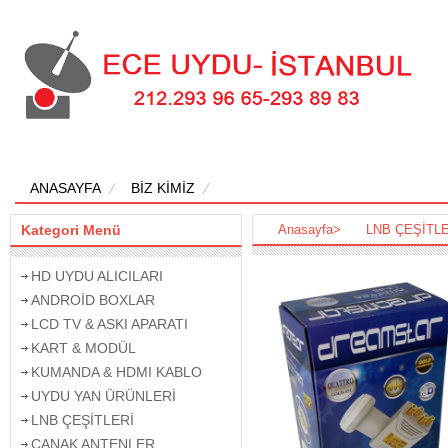
ANASAYFA
BİZ KİMİZ
Kategori Menü
Anasayfa
>
LNB ÇEŞİTL
HD UYDU ALICILARI
ANDROİD BOXLAR
LCD TV & ASKI APARATI
KART & MODÜL
KUMANDA & HDMI KABLO
UYDU YAN ÜRÜNLERİ
LNB ÇEŞİTLERİ
ÇANAK ANTENLER