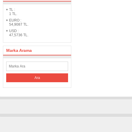
TL
:
1
TL.
EURO
:
54,9087
TL.
USD
:
47,5736
TL.
Marka Arama
Ara