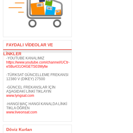
FAYDALI VİDEOLAR VE
LİNKLER
-YOUTUBE KANALIMIZ
https://www.youtube.com/channel/UCtr-
e5Bu431O4GETS03Myfw
-TÜRKSAT GÜNCELLEME FREKANSI
12380 V (DİKEY) 27500
-GÜNCEL FREKANSLAR İÇİN
AŞAGIDAKİ LİNKİ TIKLAYIN
www.lyngsat.com
-HANGİ MAÇ HANGİ KANALDA LİNKİ
TIKLA ÖĞREN
www.liveonsat.com
Döviz Kurları