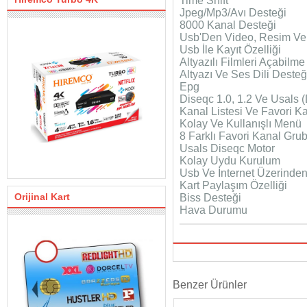
Time Shift
Jpeg/Mp3/Avı Desteği
8000 Kanal Desteği
Usb'Den Video, Resim Ve
Usb İle Kayıt Özelliği
Altyazılı Filmleri Açabilme
Altyazı Ve Ses Dili Desteğ
Epg
Diseqc 1.0, 1.2 Ve Usals 
Kanal Listesi Ve Favori K
Kolay Ve Kullanışlı Menü
8 Farklı Favori Kanal Gru
Usals Diseqc Motor
Kolay Uydu Kurulum
Usb Ve İnternet Üzerinde
Kart Paylaşım Özelliği
Orijinal Kart
Biss Desteği
Hava Durumu
Benzer Ürünler