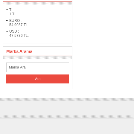
TL
:
1
TL.
EURO
:
54,9087
TL.
USD
:
47,5736
TL.
Marka Arama
Ara