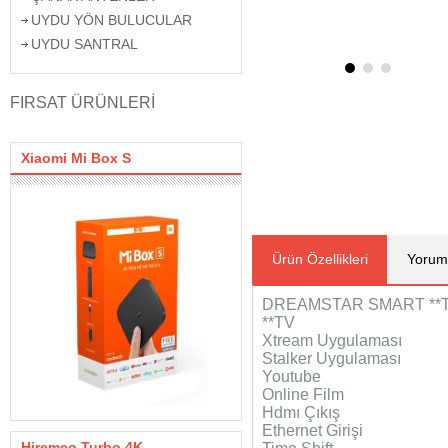
UYDU YÖN BULUCULAR
UYDU SANTRAL
FIRSAT ÜRÜNLERİ
Xiaomi Mi Box S
Ürün Özellikleri
Yorum
DREAMSTAR SMART **T
**TV
Xtream Uygulaması
Stalker Uygulaması
Youtube
Online Film
Hdmı Çıkış
Ethernet Girişi
Hiremco Turbo 4K