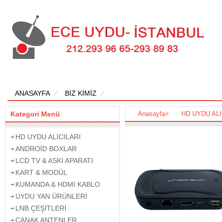
ANASAYFA
BİZ KİMİZ
Kategori Menü
Anasayfa
>
HD UYDU ALI
HD UYDU ALICILARI
ANDROİD BOXLAR
LCD TV & ASKI APARATI
KART & MODÜL
KUMANDA & HDMI KABLO
UYDU YAN ÜRÜNLERİ
LNB ÇEŞİTLERİ
ÇANAK ANTENLER