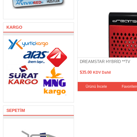
KARGO
DREAMSTAR HYBRİD **TV
$35.00
KDV Dahil
Favorilere Ekle
Sepete Ekle
Ürünü İncele
Favoriler
SEPETİM