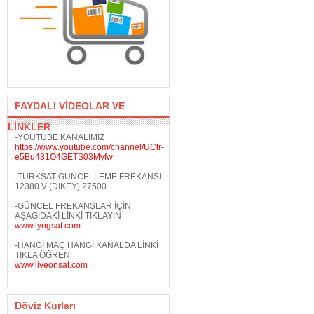
FAYDALI VİDEOLAR VE
LİNKLER
-YOUTUBE KANALIMIZ
https://www.youtube.com/channel/UCtr-
e5Bu431O4GETS03Myfw
-TÜRKSAT GÜNCELLEME FREKANSI
12380 V (DİKEY) 27500
-GÜNCEL FREKANSLAR İÇİN
AŞAGIDAKİ LİNKİ TIKLAYIN
www.lyngsat.com
-HANGİ MAÇ HANGİ KANALDA LİNKİ
TIKLA ÖĞREN
www.liveonsat.com
Döviz Kurları