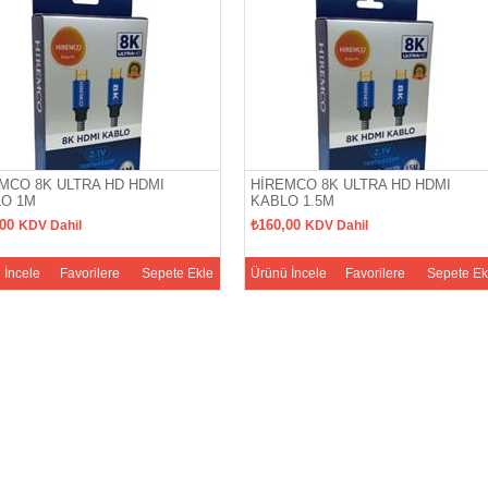
MCO 8K ULTRA HD HDMI
HİREMCO 8K ULTRA HD HDMI
LO 1M
KABLO 1.5M
,00
₺160,00
KDV Dahil
KDV Dahil
 İncele
Favorilere
Sepete Ekle
Ürünü İncele
Favorilere
Sepete Ek
Ekle
Ekle