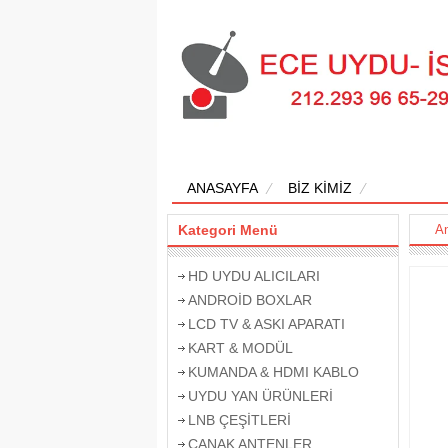
ANASAYFA
BİZ KİMİZ
Kategori Menü
A
HD UYDU ALICILARI
ANDROİD BOXLAR
LCD TV & ASKI APARATI
KART & MODÜL
KUMANDA & HDMI KABLO
UYDU YAN ÜRÜNLERİ
LNB ÇEŞİTLERİ
ÇANAK ANTENLER