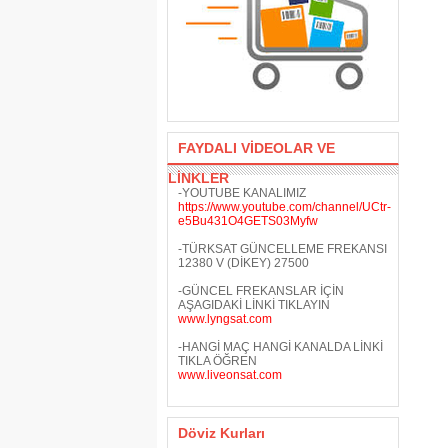
FAYDALI VİDEOLAR VE
LİNKLER
-YOUTUBE KANALIMIZ
https://www.youtube.com/channel/UCtr-
e5Bu431O4GETS03Myfw
-TÜRKSAT GÜNCELLEME FREKANSI
12380 V (DİKEY) 27500
-GÜNCEL FREKANSLAR İÇİN
AŞAGIDAKİ LİNKİ TIKLAYIN
www.lyngsat.com
-HANGİ MAÇ HANGİ KANALDA LİNKİ
TIKLA ÖĞREN
www.liveonsat.com
Döviz Kurları