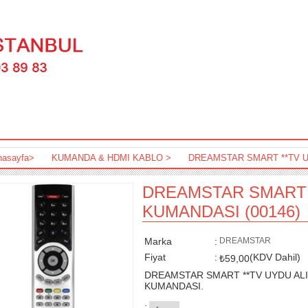
nasayfa
>
KUMANDA & HDMI KABLO
>
DREAMSTAR SMART **TV U
DREAMSTAR SMART *
KUMANDASI
(00146)
Marka
:
DREAMSTAR
Fiyat
:
(KDV Dahil)
₺59,00
DREAMSTAR SMART **TV UYDU ALI
KUMANDASI.
: