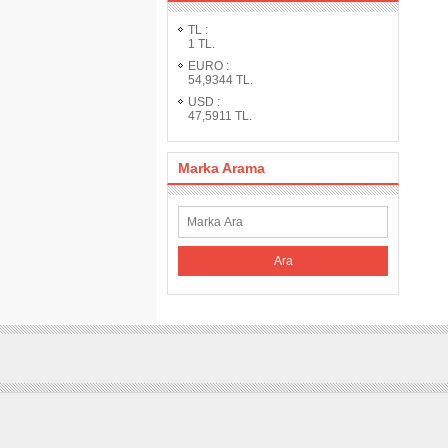
TL
:
1
TL.
EURO
:
54,9344
TL.
USD
:
47,5911
TL.
Marka Arama
Ara