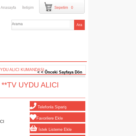
Anasayfa
İletişim
Sepetim
0
YDU ALICI KUMANDASI
< < Önceki Sayfaya Dön
*TV UYDU ALICI
Telefonla Sipariş
Favorilere Ekle
CI
İstek Listeme Ekle