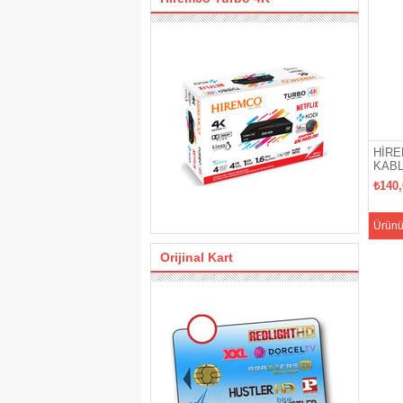
HİRE
KAB
₺140
Ürünü
Orijinal Kart