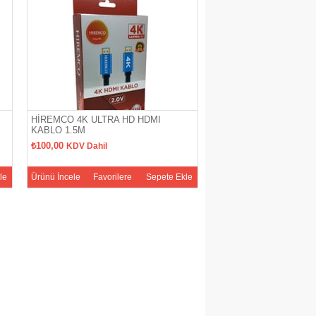
HİREMCO 4K ULTRA HD HDMI
NEXT 2000 HD UYDU A
KABLO 1.5M
KUMANDASI
₺100,00
₺59,00
KDV Dahil
KDV Dahil
le
Ürünü İncele
Favorilere
Sepete Ekle
Ürünü İncele
Favoriler
Ekle
Ekle