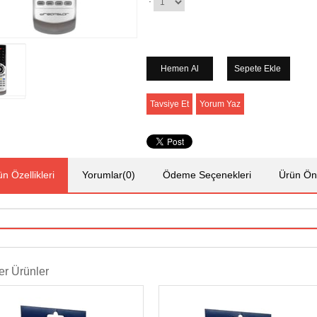
Tavsiye Et
Yorum Yaz
n Özellikleri
Yorumlar
(0)
Ödeme Seçenekleri
Ürün Öne
r Ürünler