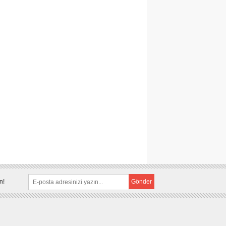
n!
Gönder