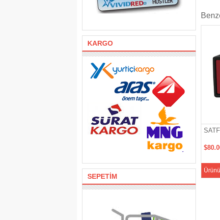
Benze
KARGO
SATF
$80.
Ürünü
SEPETİM