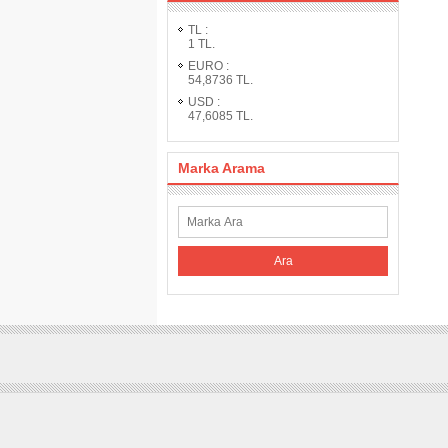
TL
:
1
TL.
EURO
:
54,8736
TL.
USD
:
47,6085
TL.
Marka Arama
Ara