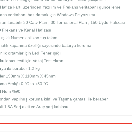
Hafıza kartı üzerinden Yazılım ve Frekans veritabanı güncelleme
ans veritabanı hazırlamak için Windows Pc yazılımı
ramlanabilir 30 Catv Plan , 30 Terresterial Plan , 150 Uydu Hafızası
 Frekans ve Kanal Hafızası
 ışıklı Numerik silikon tuş takımı
atik kapanma özelliği sayesinde batarya koruma
nlık ortamlar için Led Fener ışığı
kullanıcı testi için Voltaj Test ekranı.
rya ile beraber 1.2 kg
üler 190mm X 110mm X 45mm
şma Aralığı 0 °C to +50 °C
ıl Nem %90
kondan yapılmış koruma kılıfı ve Taşıma çantası ile beraber
lt 1.5A Şarj aleti ve Araç şarj kablosu