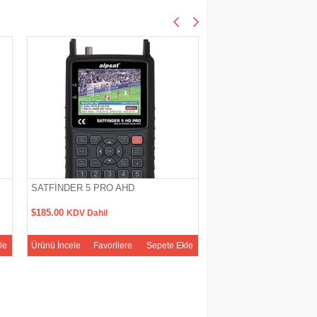
SATFİNDER 5 PRO AHD
TWINKLER SF-620S
$185.00
$120.00
KDV Dahil
KDV Dahil
le
Ürünü İncele
Favorilere
Sepete Ekle
Ürünü İncele
Favoriler
Ekle
Ekle