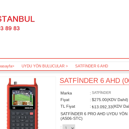
nasayfa
>
UYDU YÖN BULUCULAR
>
SATFİNDER 6 AHD
SATFİNDER 6 AHD
(0
Marka
:
SATFİNDER
Fiyat
:
$275.00
(KDV Dahil)
TL Fiyat
:
(KDV Dah
₺13.092,33
SATFİNDER 6 PRO AHD UYDU YÖN
(AS06-STC)
: