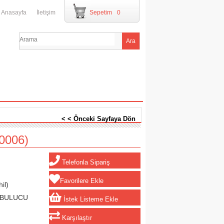
Anasayfa
İletişim
Sepetim
0
< < Önceki Sayfaya Dön
0006)
Telefonla Sipariş
Favorilere Ekle
il)
 BULUCU
İstek Listeme Ekle
Karşılaştır