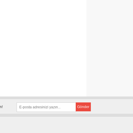
n!
Gönder