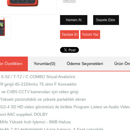
Tavsiye Et
Yorum Yaz
n Özellikleri
Yorumlar
(0)
Ödeme Seçenekleri
Ürün Öne
S-S2 / T-T2 / C COMBO Sinyal Analizörü
Rf girişli 45-2150mhz 75 ohm F Konnektör
ve CVBS CCTV kameraları için video girişi
 Yüksek çözünülüklü ve yüksek parlaklıklı ekran
2-4 SD HD video görüntüsü ile birlikte Program Listesi ve Audio Video 
ort AAC supplied, DOLBY
MHz Yüksek hızlı İşlemci - 8MB Hafıza
mAh 7.4V değiştirlebilir Lit-Ion batarya. 4 Saat çalışabilir.