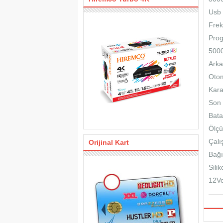
Usb 
Frek
Prog
5000
Arka
Otom
Kara
Son 
Bata
Ölç
Çalı
Orijinal Kart
Bağ
Sili
12Vo