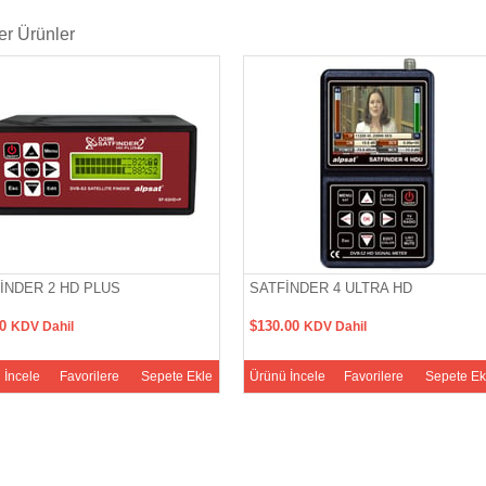
r Ürünler
İNDER 2 HD PLUS
SATFİNDER 4 ULTRA HD
00
$130.00
KDV Dahil
KDV Dahil
 İncele
Favorilere
Sepete Ekle
Ürünü İncele
Favorilere
Sepete Ek
Ekle
Ekle