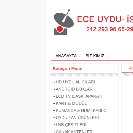
ANASAYFA
BİZ KİMİZ
Kategori Menü
A
HD UYDU ALICILARI
ANDROİD BOXLAR
LCD TV & ASKI APARATI
KART & MODÜL
KUMANDA & HDMI KABLO
UYDU YAN ÜRÜNLERİ
LNB ÇEŞİTLERİ
ÇANAK ANTENLER