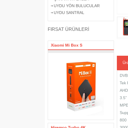
UYDU YÖN BULUCULAR
UYDU SANTRAL
FIRSAT ÜRÜNLERİ
Xiaomi Mi Box S
Ürü
DVB 
Tek 
AHD 
3.5”
MPEG
Supp
800 
Hiremco Turbo 4K
3000