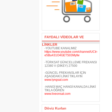
FAYDALI VİDEOLAR VE
LİNKLER
-YOUTUBE KANALIMIZ
https://www.youtube.com/channel/UCtr-
e5Bu431O4GETS03Myfw
-TÜRKSAT GÜNCELLEME FREKANSI
12380 V (DİKEY) 27500
-GÜNCEL FREKANSLAR İÇİN
AŞAGIDAKİ LİNKİ TIKLAYIN
www.lyngsat.com
-HANGİ MAÇ HANGİ KANALDA LİNKİ
TIKLA ÖĞREN
www.liveonsat.com
Döviz Kurları