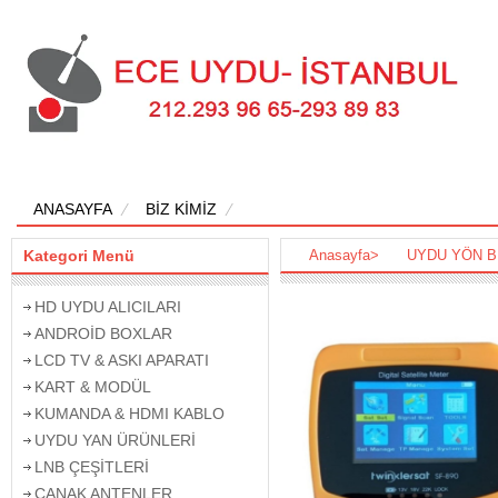
ANASAYFA
BİZ KİMİZ
Kategori Menü
Anasayfa
>
UYDU YÖN 
HD UYDU ALICILARI
ANDROİD BOXLAR
LCD TV & ASKI APARATI
KART & MODÜL
KUMANDA & HDMI KABLO
UYDU YAN ÜRÜNLERİ
LNB ÇEŞİTLERİ
ÇANAK ANTENLER