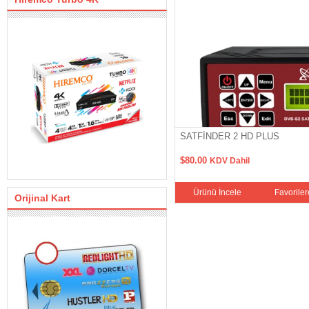
SATFİNDER 2 HD PLUS
$80.00
KDV Dahil
Favorilere Ekle
Sepete Ekle
Ürünü İncele
Favoriler
Orijinal Kart