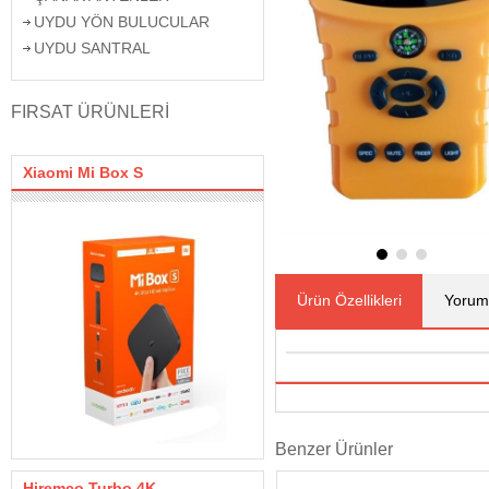
UYDU YÖN BULUCULAR
UYDU SANTRAL
FIRSAT ÜRÜNLERİ
Xiaomi Mi Box S
Ürün Özellikleri
Yorum
Benzer Ürünler
Hiremco Turbo 4K