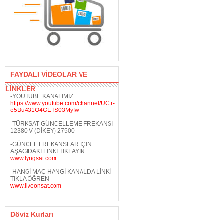
FAYDALI VİDEOLAR VE
LİNKLER
-YOUTUBE KANALIMIZ
https://www.youtube.com/channel/UCtr-
e5Bu431O4GETS03Myfw
-TÜRKSAT GÜNCELLEME FREKANSI
12380 V (DİKEY) 27500
-GÜNCEL FREKANSLAR İÇİN
AŞAGIDAKİ LİNKİ TIKLAYIN
www.lyngsat.com
-HANGİ MAÇ HANGİ KANALDA LİNKİ
TIKLA ÖĞREN
www.liveonsat.com
Döviz Kurları