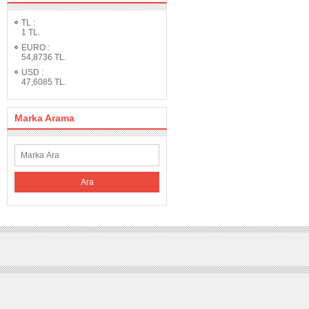
TL
:
1
TL.
EURO
:
54,8736
TL.
USD
:
47,6085
TL.
Marka Arama
Ara