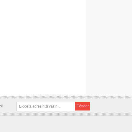
n!
Gönder