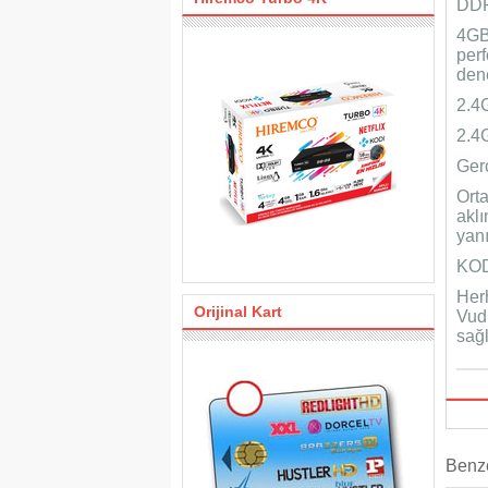
DD
4GB
perf
den
2.4G
2.4G
Ger
Ort
akl
yan
KOD
Herh
Orijinal Kart
Vud
sağl
Benze