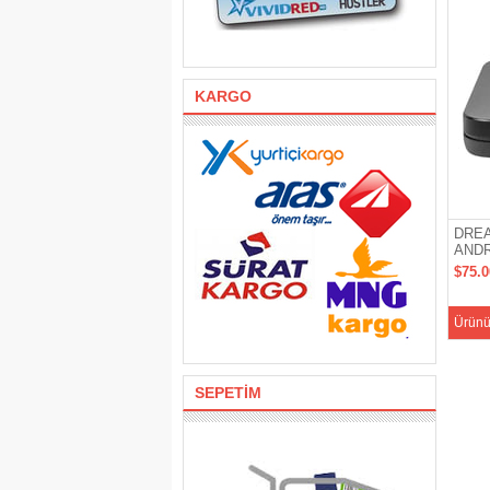
KARGO
DREA
ANDR
$75.
Ürünü
SEPETİM