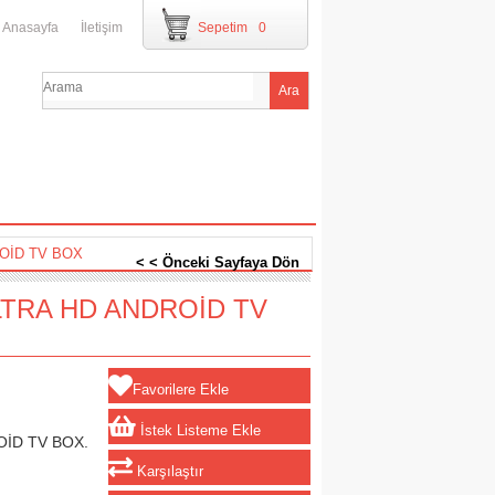
Anasayfa
İletişim
Sepetim
0
OİD TV BOX
< < Önceki Sayfaya Dön
LTRA HD ANDROİD TV
Favorilere Ekle
İstek Listeme Ekle
OİD TV BOX.
Karşılaştır