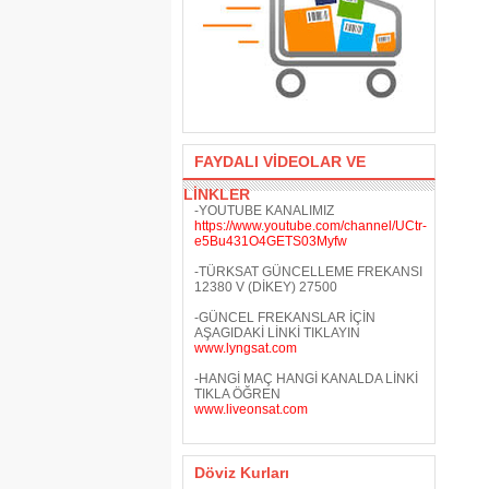
FAYDALI VİDEOLAR VE
LİNKLER
-YOUTUBE KANALIMIZ
https://www.youtube.com/channel/UCtr-
e5Bu431O4GETS03Myfw
-TÜRKSAT GÜNCELLEME FREKANSI
12380 V (DİKEY) 27500
-GÜNCEL FREKANSLAR İÇİN
AŞAGIDAKİ LİNKİ TIKLAYIN
www.lyngsat.com
-HANGİ MAÇ HANGİ KANALDA LİNKİ
TIKLA ÖĞREN
www.liveonsat.com
Döviz Kurları