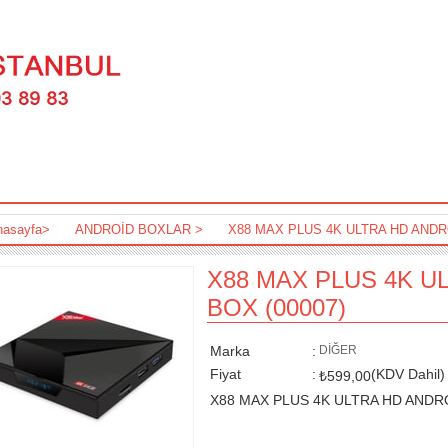
nasayfa
>
ANDROİD BOXLAR
>
X88 MAX PLUS 4K ULTRA HD ANDR
X88 MAX PLUS 4K U
BOX
(00007)
Marka
:
DİĞER
Fiyat
:
(KDV Dahil)
₺599,00
X88 MAX PLUS 4K ULTRA HD ANDR