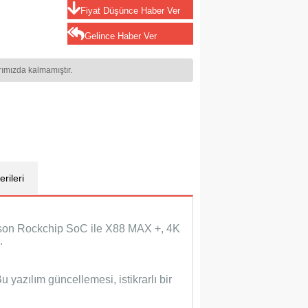
Fiyat Düşünce Haber Ver
Gelince Haber Ver
rımızda kalmamıştır.
rileri
n son Rockchip SoC ile X88 MAX +, 4K
.
u yazılım güncellemesi, istikrarlı bir