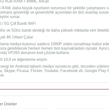
R3 4GB RAM + eMMC 64GB
 RAM, daha büyük oyunların sorunsuz bir şekilde çalışmasını 
ormans güvenliği ve güvenilirlik açısından bir dizi avantaj suna
eyimi sunar.
 / 5G Çift Bantlı WiFi
hz ve 5Ghz bandı desteği ile daha yüksek miktarda veri iletebili
çek 4K Ortam Çalar
alama medya kutunuz sadece 1080P video oynatmayı kabul ede
ınıza gelebilecek hemen hemen tüm kaynaklardan oynatır. Ayrıca,
ında VP265 donanım kod çözme kullanır.
I 18.0 ve diğerlerine erişim
angi bir Android tabanlı medya oynatıcısı gibi, önceden yüklenm
u, Skype, Picasa, Flicker, Youtube, Facebook vb. Google Play 
ar.
r Ürünler