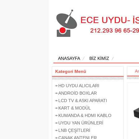
ANASAYFA
BİZ KİMİZ
Kategori Menü
A
HD UYDU ALICILARI
ANDROİD BOXLAR
LCD TV & ASKI APARATI
KART & MODÜL
KUMANDA & HDMI KABLO
UYDU YAN ÜRÜNLERİ
LNB ÇEŞİTLERİ
ÇANAK ANTENLER