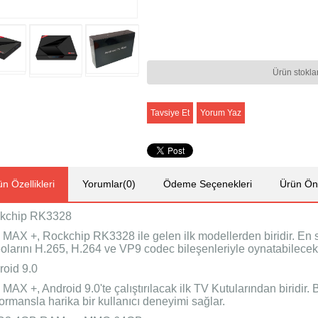
Ürün stokla
Tavsiye Et
Yorum Yaz
n Özellikleri
Yorumlar
(0)
Ödeme Seçenekleri
Ürün Öne
kchip RK3328
 MAX +, Rockchip RK3328 ile gelen ilk modellerden biridir. E
eolarını H.265, H.264 ve VP9 codec bileşenleriyle oynatabilecek
roid 9.0
MAX +, Android 9.0'te çalıştırılacak ilk TV Kutularından biridir. B
ormansla harika bir kullanıcı deneyimi sağlar.