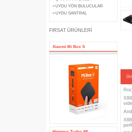
UYDU YÖN BULUCULAR
UYDU SANTRAL
FIRSAT ÜRÜNLERİ
Xiaomi Mi Box S
Ürü
Roc
X88
vid
And
X88 
perf
Hiremco Turbo 4K