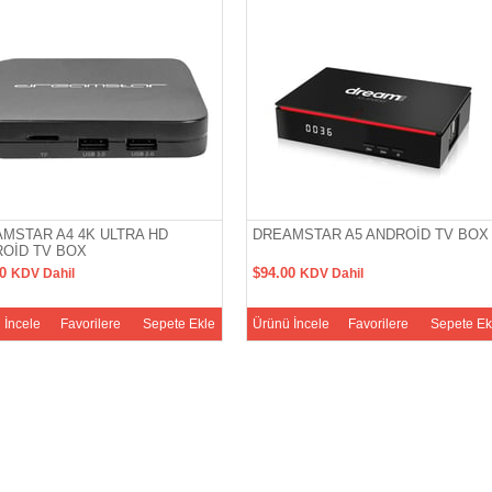
MSTAR A4 4K ULTRA HD
DREAMSTAR A5 ANDROİD TV BOX
OİD TV BOX
00
$94.00
KDV Dahil
KDV Dahil
 İncele
Favorilere
Sepete Ekle
Ürünü İncele
Favorilere
Sepete Ek
Ekle
Ekle