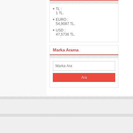
TL
:
1
TL.
EURO
:
54,9087
TL.
USD
:
47,5736
TL.
Marka Arama
Ara