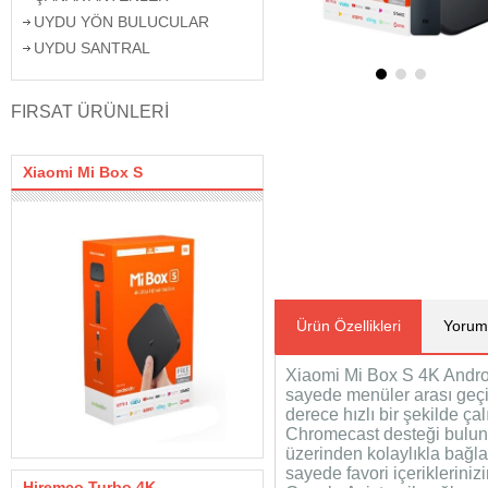
UYDU YÖN BULUCULAR
UYDU SANTRAL
FIRSAT ÜRÜNLERİ
Xiaomi Mi Box S
Ürün Özellikleri
Yorum
Xiaomi Mi Box S 4K Androi
sayede menüler arası geçi
derece hızlı bir şekilde çalı
Chromecast desteği bulun
üzerinden kolaylıkla bağlan
sayede favori içeriklerini
Hiremco Turbo 4K