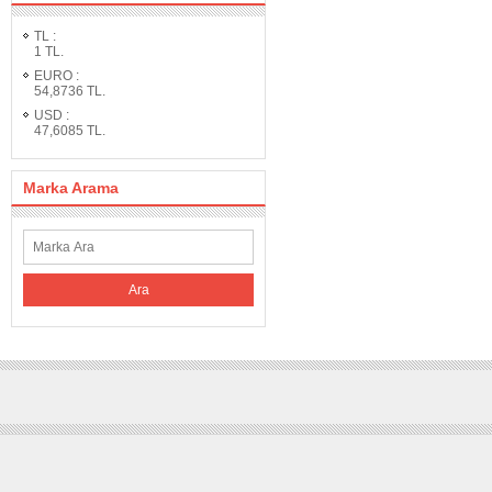
TL
:
1
TL.
EURO
:
54,8736
TL.
USD
:
47,6085
TL.
Marka Arama
Ara