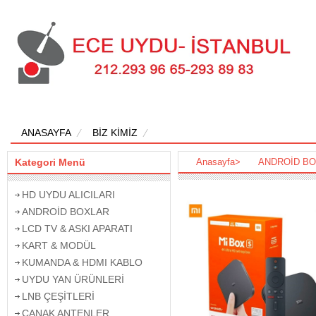
ANASAYFA
BİZ KİMİZ
Kategori Menü
Anasayfa
>
ANDROİD B
HD UYDU ALICILARI
ANDROİD BOXLAR
LCD TV & ASKI APARATI
KART & MODÜL
KUMANDA & HDMI KABLO
UYDU YAN ÜRÜNLERİ
LNB ÇEŞİTLERİ
ÇANAK ANTENLER