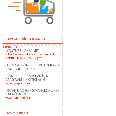
FAYDALI VİDEOLAR VE
LİNKLER
-YOUTUBE KANALIMIZ
https://www.youtube.com/channel/UCtr-
e5Bu431O4GETS03Myfw
-TÜRKSAT GÜNCELLEME FREKANSI
12380 V (DİKEY) 27500
-GÜNCEL FREKANSLAR İÇİN
AŞAGIDAKİ LİNKİ TIKLAYIN
www.lyngsat.com
-HANGİ MAÇ HANGİ KANALDA LİNKİ
TIKLA ÖĞREN
www.liveonsat.com
Döviz Kurları