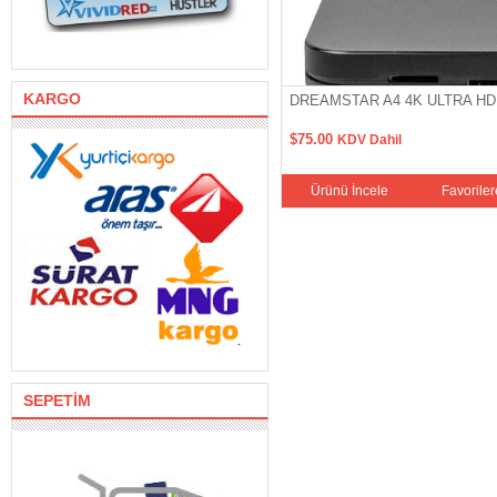
KARGO
K ULTRA HD ANDROİD TV BOX
DREAMSTAR A4 4K ULTRA HD
$75.00
KDV Dahil
Favorilere Ekle
Sepete Ekle
Ürünü İncele
Favoriler
SEPETİM