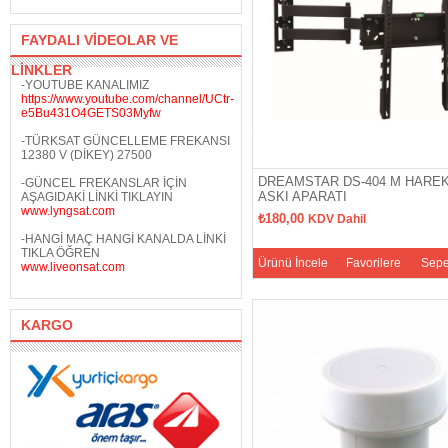
FAYDALI VİDEOLAR VE
LİNKLER
-YOUTUBE KANALIMIZ
https://www.youtube.com/channel/UCtr-
e5Bu431O4GETS03Myfw
-TÜRKSAT GÜNCELLEME FREKANSI
12380 V (DİKEY) 27500
DREAMSTAR DS-404 M HAREK
-GÜNCEL FREKANSLAR İÇİN
ASKI APARATI
AŞAGIDAKİ LİNKİ TIKLAYIN
www.lyngsat.com
₺180,00
KDV Dahil
-HANGİ MAÇ HANGİ KANALDA LİNKİ
TIKLA ÖĞREN
Ürünü İncele
Favorilere
Sepe
www.liveonsat.com
Ekle
KARGO