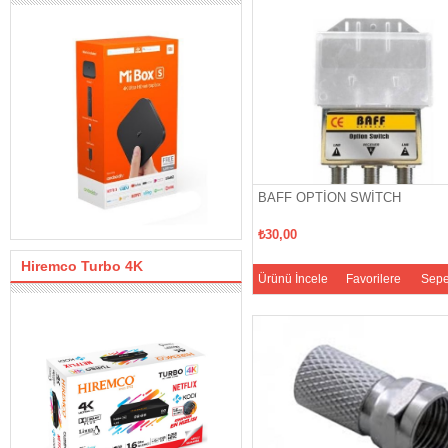
BAFF OPTİON SWİTCH
₺30,00
Hiremco Turbo 4K
Ürünü İncele
Favorilere
Sepe
Ekle