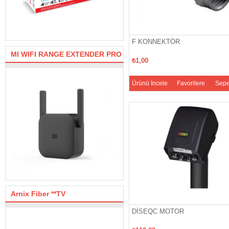
F KONNEKTÖR
MI WIFI RANGE EXTENDER PRO
₺1,00
Ürünü İncele
Favorilere
Sepe
Ekle
Arnix Fiber **TV
DİSEQC MOTOR