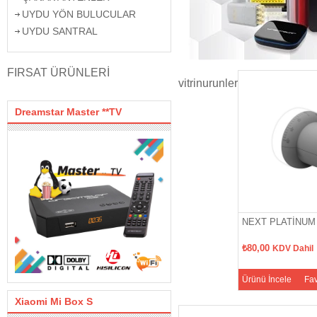
UYDU YÖN BULUCULAR
UYDU SANTRAL
FIRSAT ÜRÜNLERİ
vitrinurunler
Dreamstar Master **TV
NEXT PLATİNUM 
₺80,00
KDV Dahil
Ürünü İncele
Fav
Xiaomi Mi Box S