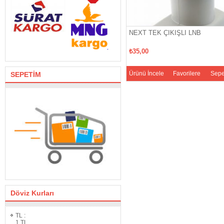
NEXT TEK ÇIKIŞLI LNB
₺35,00
Ürünü İncele
Favorilere
Sepe
SEPETİM
Ekle
Döviz Kurları
TL
:
1
TL.