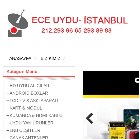
ANASAYFA
BİZ KİMİZ
Kategori Menü
HD UYDU ALICILARI
ANDROİD BOXLAR
LCD TV & ASKI APARATI
KART & MODÜL
KUMANDA & HDMI KABLO
UYDU YAN ÜRÜNLERİ
Previous
LNB ÇEŞİTLERİ
ÇANAK ANTENLER